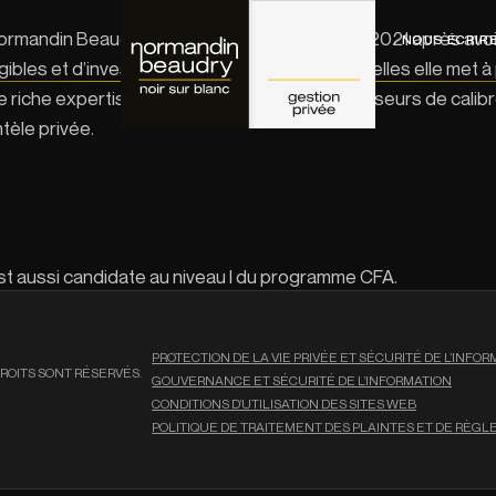
ormandin Beaudry Gestion Privée à l’automne 2021 après avoir 
NOUS ÉCRIR
bles et d’investissement durable dans lesquelles elle met à p
riche expertise dans le domaine des investisseurs de calibre 
tèle privée.
 est aussi candidate au niveau I du programme CFA.
PROTECTION DE LA VIE PRIVÉE ET SÉCURITÉ DE L’INFO
ROITS SONT RÉSERVÉS.
GOUVERNANCE ET SÉCURITÉ DE L’INFORMATION
CONDITIONS D’UTILISATION DES SITES WEB
POLITIQUE DE TRAITEMENT DES PLAINTES ET DE RÈG